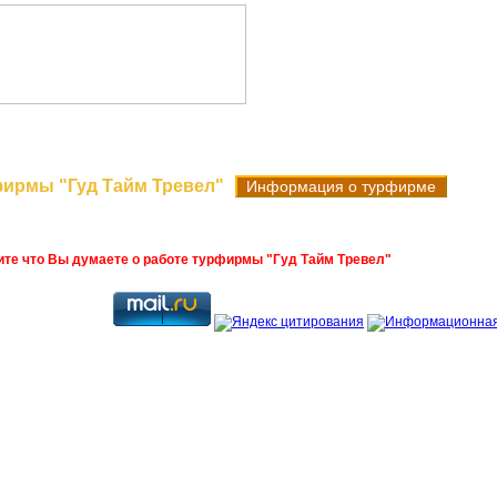
Поиск туров
Новые поступления
Горя
фирмы "Гуд Тайм Тревел"
Информация о турфирме
ите что Вы думаете о работе турфирмы "Гуд Тайм Тревел"