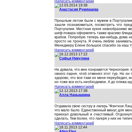
Написать комментарий
12.03.2014 19:38
Анастасия Румянцева
Прошлым летом были с мужем в Португалии.
зашли познакомиться, посмотреть что пред
Португалии. Местная кухня невообразимо вк
шеф-повара оформлять также красиво блюда.
крабов. Попробую теперь как-нибудь дома н
просто не тронута. Я очень люблю занимать
Менеджеру Елене большое спасибо за наш т
Написать комментарий
16.12.2013 17:22
Софья Никулина
Не думала, что мне понравится Черногория. 
своего парня, чтоб отменял этот тур. Но он
здорово, что все-таки он меня переубедил, 
но тоже все есть необходимое. А до пляжа ид
Написать комментарий
12.12.2013 17:38
Алла Нарышкина
Отдавала свою сестру в лагерь "Фэнтези Лэн
что мало было. Единственный минус для меня 
приехал довольный и счастливый. Отдохнул
сделать. Тем более, что лагеря у них не типи
Написать комментарий
18.11.2013 12:44
Alien Elen