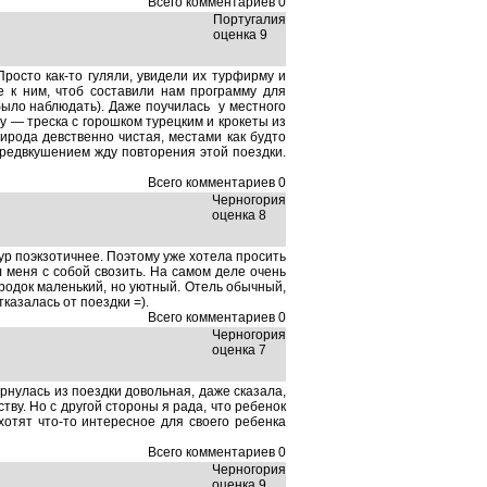
Всего комментариев 0
Португалия
оценка 9
осто как-то гуляли, увидели их турфирму и
е к ним, чтоб составили нам программу для
было наблюдать). Даже поучилась у местного
 — треска с горошком турецким и крокеты из
ирода девственно чистая, местами как будто
предвкушением жду повторения этой поездки.
Всего комментариев 0
Черногория
оценка 8
ур поэкзотичнее. Поэтому уже хотела просить
л меня с собой свозить. На самом деле очень
ородок маленький, но уютный. Отель обычный,
казалась от поездки =).
Всего комментариев 0
Черногория
оценка 7
рнулась из поездки довольная, даже сказала,
тву. Но с другой стороны я рада, что ребенок
отят что-то интересное для своего ребенка
Всего комментариев 0
Черногория
оценка 9