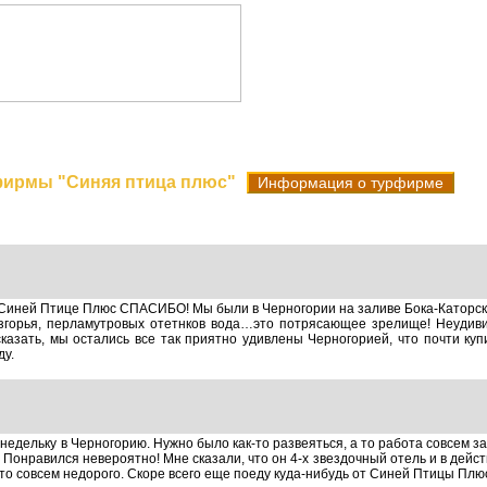
Поиск туров
Новые поступления
Горя
фирмы "Синяя птица плюс"
Информация о турфирме
Синей Птице Плюс СПАСИБО! Мы были в Черногории на заливе Бока-Каторска.
згорья, перламутровых отетнков вода…это потрясающее зрелище! Неуди
сказать, мы остались все так приятно удивлены Черногорией, что почти ку
ду.
 недельку в Черногорию. Нужно было как-то развеяться, а то работа совсем з
 Понравился невероятно! Мне сказали, что он 4-х звездочный отель и в дейст
, это совсем недорого. Скоре всего еще поеду куда-нибудь от Синей Птицы Плю