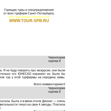
Горящие туры и спецпредложения
от всех турфирм Санкт-Петербурга.
Все туры можно смотреть на
WWW.TOUR-SPB.RU
щие туры
Для турфирм
Черногория
оценка 9
 Я не буду говорить про экскурсии, они были
вительно что ЮНЕСКО охраняет их. Было бы
пили тур у этой турфирмы на середину зимы.
Всего комментариев 0
Черногория
оценка 9
асосала. Была я в мини-отеле Дионис — очень
вительности тянул на свои 4 звезды. Платила
с.