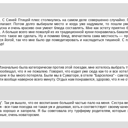
 С Синей Птицей плюс столкнулись на самом деле совершенно случайно. Пр
лагают. Потом долго выбирали место и когда уже надумали, то пошли уж
усна и очень красиво они умеют блюда составлять. Мне как эстету приятно 
 А больше всего мне пожалуй из их традиционной кухни понравилась бакаляу
ечто такое же сделать. Ну и помимо блюд, впечатлила сама местность — пр
ся йогой, так что мне было где помедитировать и насладиться тишиной. С 
ур!
Изначально была категорически против этой поездки, мне хотелось выбрать т
 пообещал, что я не пожалею. Говорил, что ездил уже сюда как-то и все хоте
иначе я бы много потеряла. Были мы в Суматоре, в отеле "Барселона" - сам г
ти вообще наверное всего минуту. Отдых нам понравился, здорово, что я не от
д". Так уж вышло, что ее воспитание большей частью пало на меня. Сестра ве
- все-таки поездка не такая уж и дешевая, хоть и соответствует своему качес
а хорошо и загорела. Я бы советовала эту турфирму родителям, которые х
чные, очень новаторские.