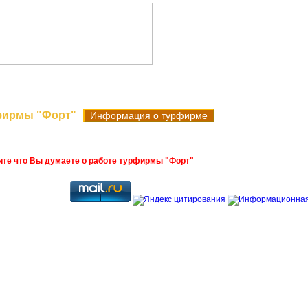
Поиск туров
Новые поступления
Горя
фирмы "Форт"
Информация о турфирме
ите что Вы думаете о работе турфирмы "Форт"